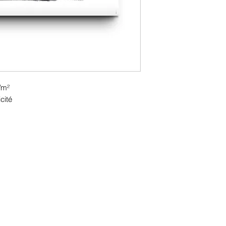
/m²
cité