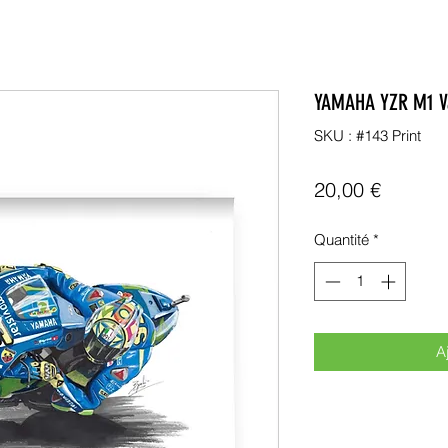
YAMAHA YZR M1 Va
SKU : #143 Print
Prix
20,00 €
Quantité
*
A