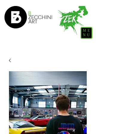
ME
NU