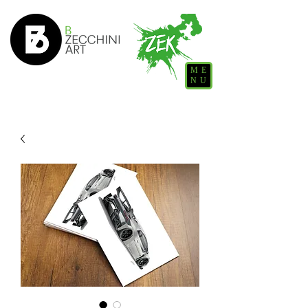
ME
NU