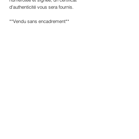
d'authenticité vous sera fournis.
**Vendu sans encadrement**
________________________________
____
Reproduction of illustration #19
Lamborghini Huracan LibertyWalk.
Designed by B. Zecchini. This
reproduction is in A3 format
(29.7x42cm), limited to
25 copies
. It will
be delivered to you numbered and
signed, a certificate of authenticity will
be provided to you.
** Sold without frame **