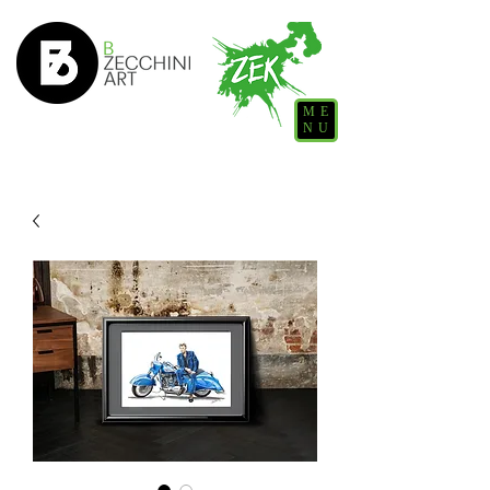
ME
NU